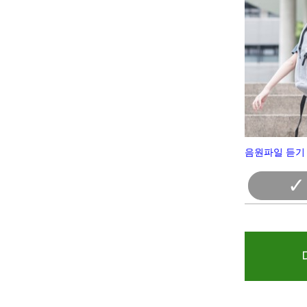
음원파일 듣기 
✓