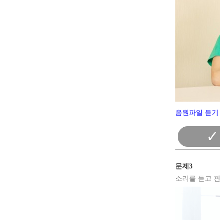
음원파일 듣기 
✓
문제3
소리를 듣고 판