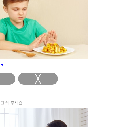
🔈
╳
단 해 주세요