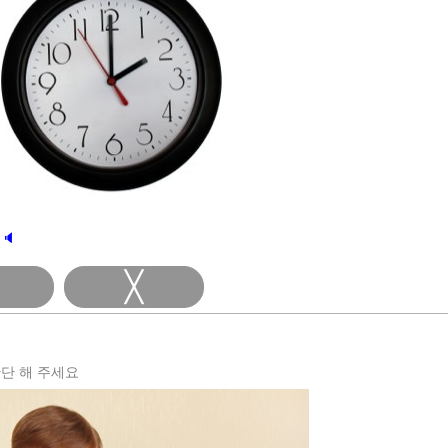
🔈
╳
단 해 주세요