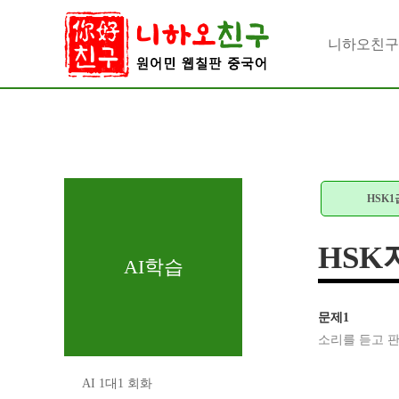
니하오친
HSK1
HSK
AI학습
문제1
소리를 듣고 판
AI 1대1 회화