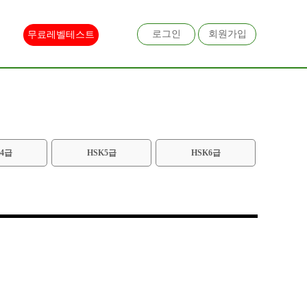
로그인
회원가입
무료레벨테스트
K4급
HSK5급
HSK6급