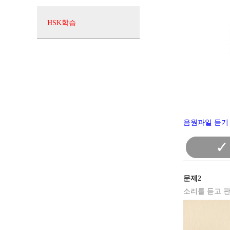
HSK학습
음원파일 듣기 
✓
문제2
소리를 듣고 판