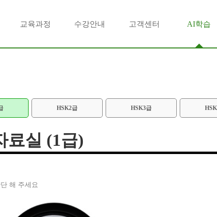
구
교육과정
수강안내
고객센터
AI학습
급
HSK2급
HSK3급
HS
자료실 (1급)
단 해 주세요