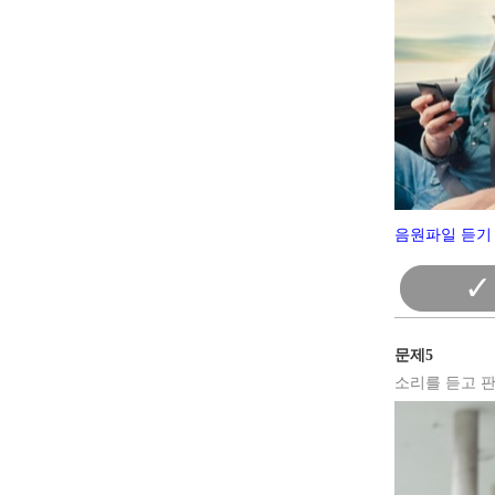
음원파일 듣기 
✓
문제5
소리를 듣고 판