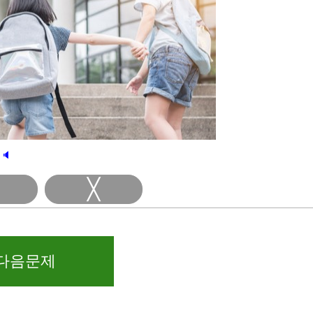
🔈
╳
다음문제